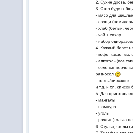
2. Сухие дрова, б
3. Стол будет общ
- мясо для шашлык
- овощи (помидоры,
- хлеб (белый, чер
- чай + сахар
- набор одноразов
4. Каждый берет н
- кофе, какао, мол
- алкоголь (все та
- соленья-перчень
разносол
- торты/пирожные
и т.д. и т.п. списо
5. Для приготовле
- мангалы
- шампура
- уголь
- розжиг (только н
6. Стулья, столы 
7
.
Телефон для свя