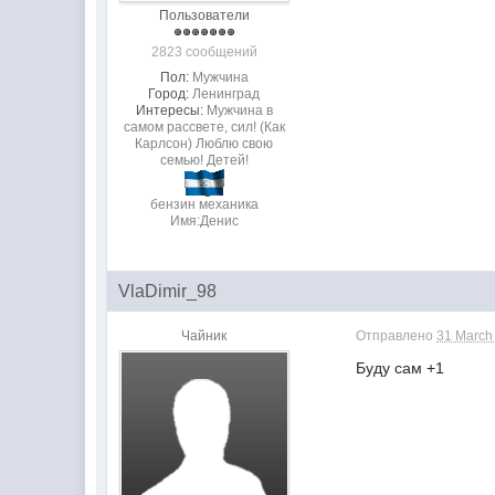
Пользователи
2823 сообщений
Пол:
Мужчина
Город:
Ленинград
Интересы:
Мужчина в
самом рассвете, сил! (Как
Карлсон) Люблю свою
семью! Детей!
бензин механика
Имя:Денис
VlaDimir_98
Чайник
Отправлено
31 March
Буду сам +1