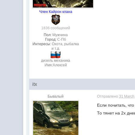
Член Кайрон клана
1836 сообщений
Пол:
Мужчина
Город:
С-Пб
Интересы:
Охота, рыбалка
и т.д.
дизель механика
Имя:Алексей
itx
Бывалый
Отправлено
31 March
Если почитать, что 
То тянет на 2х дн