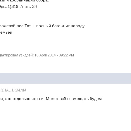
(9два1)З19-7пять-ЗЧ
:
торожевой пес Тая + полный багажник народу
 семьей
ктировал @ндрей: 10 April 2014 - 09:22 PM
 2014 - 11:34 AM
ля, это отдельно что ли. Может всё совмещать будем.