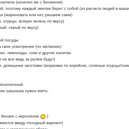
ензопила (конечно же с бензином)
ий, поэтому каждый экипаж берет с собой (из расчета людей в маши
а (мариновать или нет, решаем сами)
 огурцы, всякую зелень по вкусу)
ный, серый по вкусу)
ой посуды
а свое усмотрение (по желанию):
око, лимонады, соки и другие напитки
ки не все ведь за рулем будут)
я, домашние заготовки (морковка по корейски, соленые огурцы/пом
к бесконечный
ние шашлыка нужно взять:
е бензин с керосином
)
(имеется ввиду походный вариант)
зи и координации сбора: