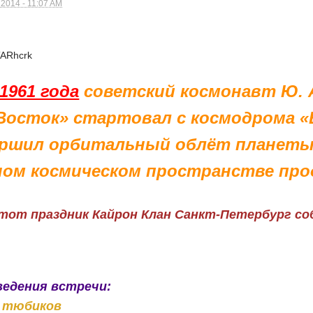
 2014 - 11:07 AM
ITARhcrk
 1961 года
советский космонавт Ю. А
Восток» стартовал с космодрома «
ершил орбитальный облёт планеты
ном космическом пространстве про
от праздник Кайрон Клан Санкт-Петербург с
ведения встречи:
 тюбиков