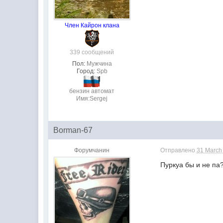
Член Кайрон клана
339 сообщений
Пол:
Мужчина
Город:
Spb
бензин автомат
Имя:Sergej
Borman-67
Форумчанин
Отправлено
31 March
Пуркуа бы и не па?