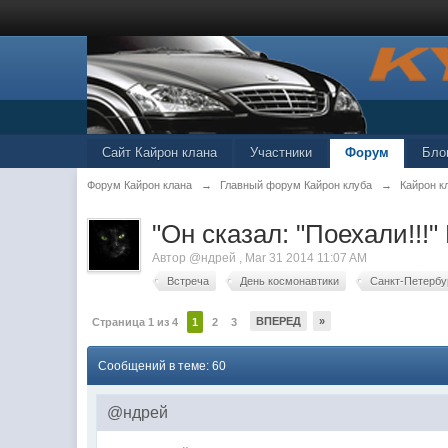
Сайт Кайрон клана
Участники
Форум
Бло
Форум Кайрон клана
→
Главный форум Кайрон клуба
→
Кайрон к
"Он сказал: "Поехали!!!
Автор
@ндрей
,
Mar 31 2014 11:07 AM
Встреча
День космонавтики
Санкт-Петербу
ВПЕРЕД
»
Страница 1 из 4
1
2
3
Сообщений в теме: 60
@ндрей