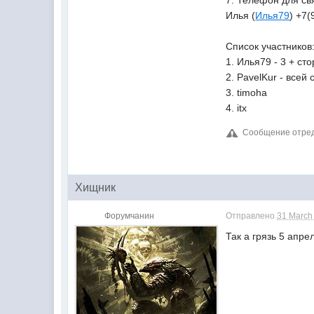
Илья (
Илья79
) +7
Список участников
1. Илья79 - 3 + с
2. PavelKur - всей
3. timoha
4. itx
Сообщение отреда
Хищник
Форумчанин
Отправлено
31 March
Так а грязь 5 апре