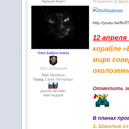
Черный Ангел
Отправлено
31 March
http://youtu.be/fhJ
12 апреля
корабле «
Член Кайрон клана
мире сов
2903 сообщений
околозем
Пол:
Мужчина
Город:
Санкт-Петербург
Отметить эт
дизель автомат
Имя:Андрей
В планах про
1.
Шашлык из