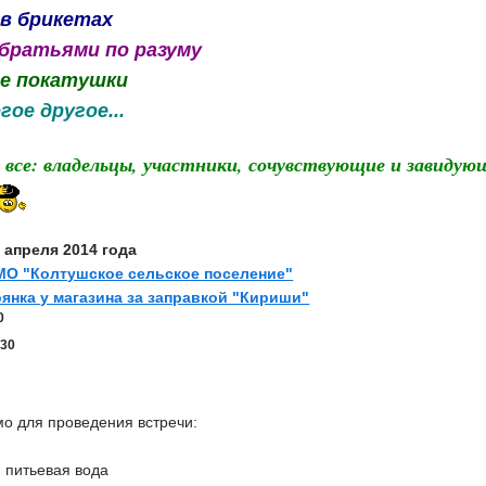
 в брикетах
братьями по разуму
ие покатушки
гое другое...
се: владельцы, участники, сочувствующие и завидующ
2 апреля
2014 года
МО "Колтушское сельское поселение"
оянка у магазина за заправкой "Кириши"
0
30
0
о для проведения встречи:
, питьевая вода