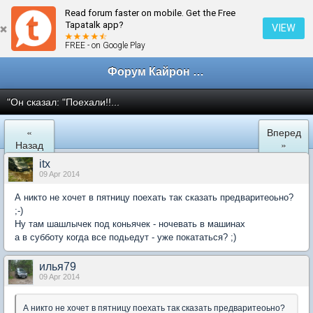
Read forum faster on mobile. Get the Free
← Кайрон клан Санкт-Петербург
Tapatalk app?
VIEW
FREE - on Google Play
Форум Кайрон клана
"Он сказал: "Поехали!!...
«
Вперед
Назад
»
itx
09 Apr 2014
А никто не хочет в пятницу поехать так сказать предваритеоьно?
;-)
Ну там шашлычек под коньячек - ночевать в машинах
а в субботу когда все подьедут - уже покататься? ;)
илья79
09 Apr 2014
А никто не хочет в пятницу поехать так сказать предваритеоьно?