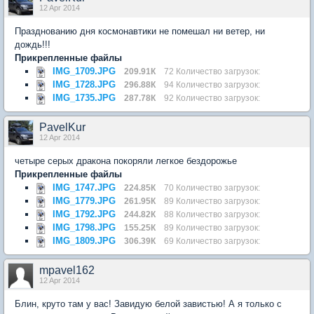
12 Apr 2014
Празднованию дня космонавтики не помешал ни ветер, ни
дождь!!!
Прикрепленные файлы
IMG_1709.JPG
209.91К
72 Количество загрузок:
IMG_1728.JPG
296.88К
94 Количество загрузок:
IMG_1735.JPG
287.78К
92 Количество загрузок:
PavelKur
12 Apr 2014
четыре серых дракона покоряли легкое бездорожье
Прикрепленные файлы
IMG_1747.JPG
224.85К
70 Количество загрузок:
IMG_1779.JPG
261.95К
89 Количество загрузок:
IMG_1792.JPG
244.82К
88 Количество загрузок:
IMG_1798.JPG
155.25К
89 Количество загрузок:
IMG_1809.JPG
306.39К
69 Количество загрузок:
mpavel162
12 Apr 2014
Блин, круто там у вас! Завидую белой завистью! А я только с