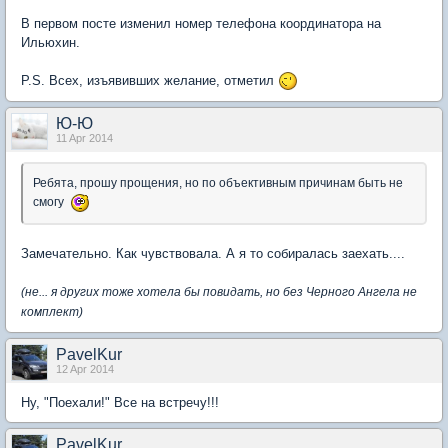
В первом посте изменил номер телефона координатора на
Ильюхин.
P.S. Всех, изъявивших желание, отметил
Ю-Ю
11 Apr 2014
Ребята, прошу прощения, но по объективным причинам быть не
смогу
Замечательно. Как чувствовала. А я то собиралась заехать....
(не... я других тоже хотела бы повидать, но без Черного Ангела не
комплект)
PavelKur
12 Apr 2014
Ну, "Поехали!" Все на встречу!!!
PavelKur