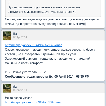
;-)
Ну там шашлычек под коньячек - ночевать в машинах
а в субботу когда все подьедут - уже покататься? ;)
Сергей, так это надо куда подальше ехать. да и холодно еще по
ночам. да и просто на выезд народ собрать не можем(((
itx
09 Apr 2014
http://maps.yandex.r...4498&z=13&l=map
Озеро, красивое - народу нету. рядом мелкое озеро, на берегу
хостел , но с озверелыми ценами - 2000р в сутки
Зато хороший вариент - когда часть народу хочет палатки/
машины, а часть комфорт
P.S. Ночью уже тепло! -2 +2
Сообщение отредактировал itx: 09 April 2014 - 08:39 PM
itx
09 Apr 2014
Не то озеро указал
http://maps.yandex.r...4485&z=13&l=map