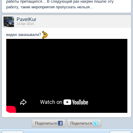
работы притащился... В следующий раз нахрен пошлю эту
работу, такие мероприятия пропускать нельзя...
PavelKur
14 Apr 2014
видео заказывали?
Поделиться
Поделиться