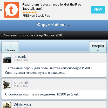
Read forum faster on mobile. Get the Free
← Доп. оборудование и Тюнинг
Tapatalk app?
VIEW
FREE - on Google Play
Форум Кайрон клана
Силовые пороги без БодиЛифта. ДЗК.
«
Вперед
Назад
»
nihsurk
13 Nov 2014
+ Отличные пороги для большинства кайроноводов ИМХО.
Спортсменам конечно нужна специфика.
zashitnik
23 Nov 2014
Стоимость комплекта подножек 10200 рублей.
WhiteFish