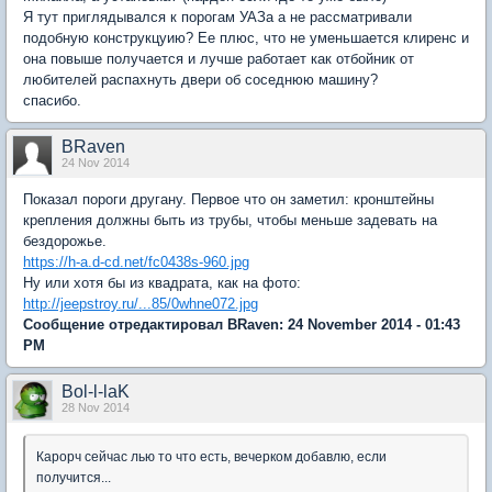
Я тут приглядывался к порогам УАЗа а не рассматривали
подобную конструкцуию? Ее плюс, что не уменьшается клиренс и
она повыше получается и лучше работает как отбойник от
любителей распахнуть двери об соседнюю машину?
спасибо.
BRaven
24 Nov 2014
Показал пороги другану. Первое что он заметил: кронштейны
крепления должны быть из трубы, чтобы меньше задевать на
бездорожье.
https://h-a.d-cd.net/fc0438s-960.jpg
Ну или хотя бы из квадрата, как на фото:
http://jeepstroy.ru/...85/0whne072.jpg
Сообщение отредактировал BRaven: 24 November 2014 - 01:43
PM
Bol-l-laK
28 Nov 2014
Карорч сейчас лью то что есть, вечерком добавлю, если
получится...