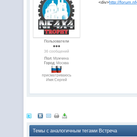
<div>
http://forum.n
Пользователи
36 сообщений
Пол:
Мужчина
Город:
Москва
присматриваюсь
Имя:Сергей
Темы с аналогичным тегами Встреча