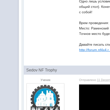
Одно лишь условие:
общий стол). Коне
с собой!
Врем проведения: с
Место: Раменский 
Точное место буде
Давайте писать спи
http://forum.nf4x4.
Sedov NF Trophy
Ученик
Отправлено
11 Decem