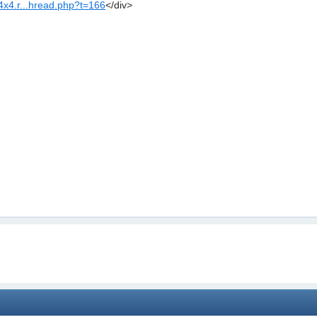
f4x4.r...hread.php?t=166
</div>