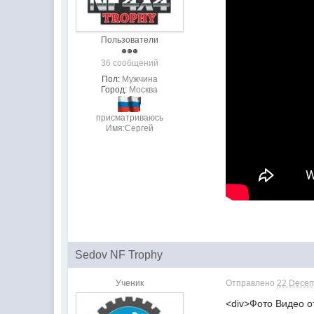
Пользователи
36 сообщений
Пол:
Мужчина
Город:
Москва
присматриваюсь
Имя:Сергей
Sedov NF Trophy
Ученик
Отправлено
22 Decem
<div>Фото Видео о