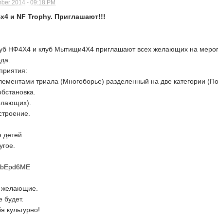
ber 2014 - 09:18 PM
х4 и NF Trophy. Приглашают!!!
клуб НФ4Х4 и клуб Мытищи4Х4 приглашают всех желающих на меро
ода.
приятия:
элементами триала (Многоборье) разделенный на две категории (П
обстановка.
елающих).
строение.
я детей.
угое.
ebbEpd6ME
 желающие.
е будет.
я культурно!