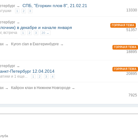
СПБ, "Егоркин плов 8", 21.02.21
етербург
→
13330
атушки
1
2
3
етербург
→
ГОРЯЧАЯ ТЕМА
лочник) в декабре и начале января
51357
г
,
встреча
1
2
3
20 →
нах
→
Kyron clan в Екатеринбурге
→
ГОРЯЧАЯ ТЕМА
18895
етербург
→
ГОРЯЧАЯ ТЕМА
Санкт-Петербург 12.04.2014
20895
автики
и 1 еще...
1
2
3
4
нах
→
Кайрон клан в Нижнем Новгороде
→
7925
клуба