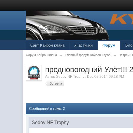
Сайт Кайрон клана
Участники
Форум
Бло
Форум Кайрон клана
→
Главный форум Кайрон клуба
→
Встречи 
предновогодний Улёт!!! 2
Автор
Sedov NF Trophy
,
Dec 02 2014 09:18 PM
Встреча
Сообщений в теме: 2
Sedov NF Trophy