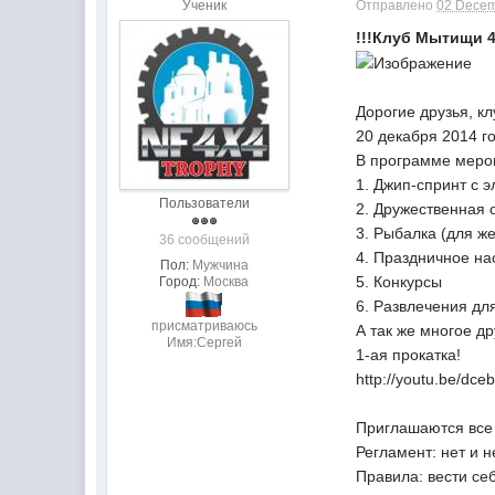
Ученик
Отправлено
02 Decem
!!!Клуб Мытищи 4
Дорогие друзья, 
20 декабря 2014 г
В программе меро
1. Джип-спринт с 
Пользователи
2. Дружественная 
3. Рыбалка (для ж
36 сообщений
4. Праздничное на
Пол:
Мужчина
5. Конкурсы
Город:
Москва
6. Развлечения дл
присматриваюсь
А так же многое др
Имя:Сергей
1-ая прокатка!
http://youtu.be/dc
Приглашаются все
Регламент: нет и н
Правила: вести себ