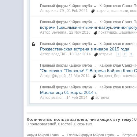
Главный форум Кайрон клуба
→
Кайрон клан Санкт-П
Автор илья79 ,
01 Feb 2021
встреча
,
шашлыки
,
пок
Главный форум Кайрон клуба
→
Кайрон клан Санкт-П
встречи (шашлыкинг-лыжинг-ватрушечник-прогу
Автор Severina ,
22 Nov 2016
покатушка
,
шашлыкин
Главный форум Кайрон клуба
→
Кайрон клан в регио
Рождественская встреча в январе 2015 года
Автор владЕКБ ,
18 Dec 2014
встреча
1
2
3
Главный форум Кайрон клуба
→
Кайрон клан Санкт-П
"Он сказал: "Поехали!!!" Встреча Кайрон Клан 
Автор @ндрей ,
31 Mar 2014
Встреча
,
День космон
Главный форум Кайрон клуба
→
Кайрон клан в регио
Масленица 01 марта 2014 г.
Автор sealion ,
14 Feb 2014
встреча
Количество пользователей, читающих эту тему: 0
0 пользователей, 0 гостей, 0 скрытых
Форум Кайрон клана
→
Главный форум Кайрон клуба
→
Встречи 