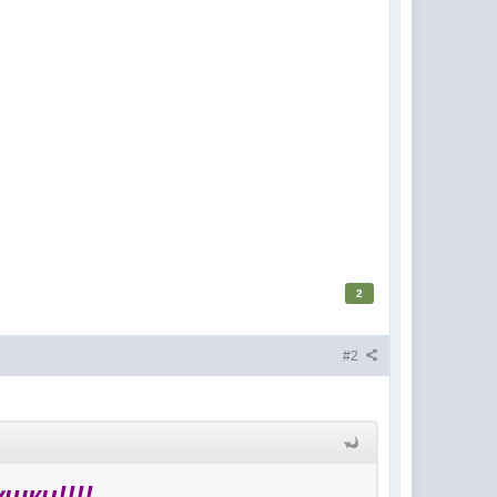
2
#2
шки!!!!