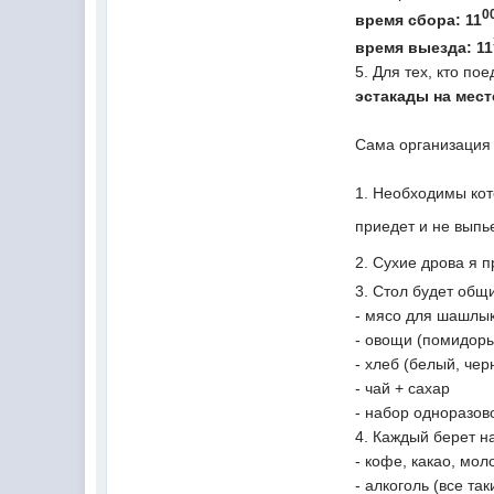
0
время сбора: 11
время выезда: 11
5. Для тех, кто по
эстакады на месте
Сама организация
1. Необходимы коте
приедет и не выпь
2. Сухие дрова я 
3. Стол будет общ
- мясо для шашлык
- овощи (помидоры,
- хлеб (белый, чер
- чай + сахар
- набор одноразов
4. Каждый берет н
- кофе, какао, мол
- алкоголь (все та