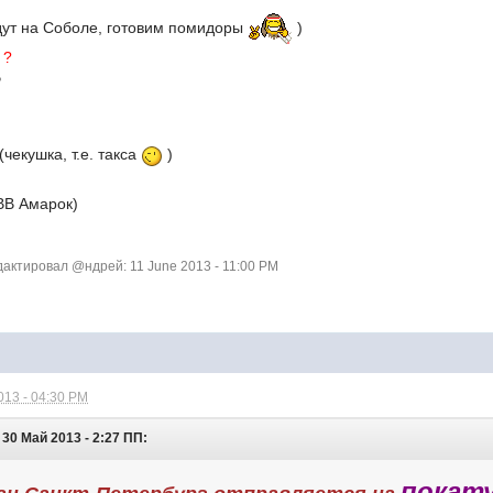
будут на Соболе, готовим помидоры
)
 ?
Р
(чекушка, т.е. такса
)
ВВ Амарок)
ктировал @ндрей: 11 June 2013 - 11:00 PM
013 - 04:30 PM
 30 Май 2013 - 2:27 ПП:
покату