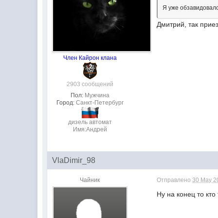
Я уже обзавидовал
Дмитрий, так прие
Член Кайрон клана
2903 сообщений
Пол:
Мужчина
Город:
Санкт-Петербург
дизель автомат
Имя:Андрей
VlaDimir_98
Чайник
Отправлено
30 May 2
Ну на конец то кто