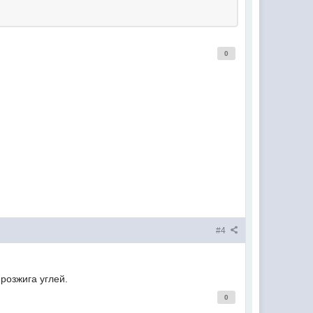
0
#4
 розжига углей.
0