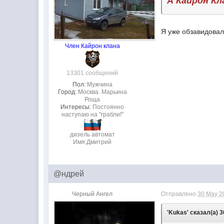
А Кайрон К
Я уже обзавидовал
Член Кайрон клана
13301 сообщений
Пол:
Мужчина
Город:
Москва. Марьина
Роща
Интересы:
Постоянно
наступаю на "грабли!"
дизель автомат
Имя:Дмитрий
@ндрей
Черный Ангел
Отправлено
30 May 2
'Kukas' сказал(а) 3