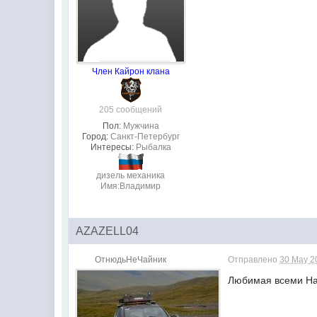
Член Кайрон клана
205 сообщений
Пол:
Мужчина
Город:
Санкт-Петербург
Интересы:
Рыбалка
дизель механика
Имя:Владимир
AZAZELL04
ОтнюдьНеЧайник
Отправлено
30 May 2
Любимая всеми На