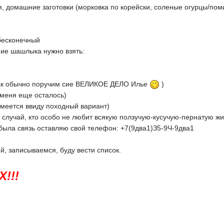
я, домашние заготовки (морковка по корейски, соленые огурцы/пом
к бесконечный
ние шашлыка нужно взять:
 как обычно поручим сие ВЕЛИКОЕ ДЕЛО Илье
)
у меня еще осталось)
(имеется ввиду походный вариант)
ий случай, кто особо не любит всякую ползучую-кусучую-пернатую жи
ы была связь оставляю свой телефон: +7(9два1)З5-9Ч-9два1
й, записываемся, буду вести список.
!!!
: