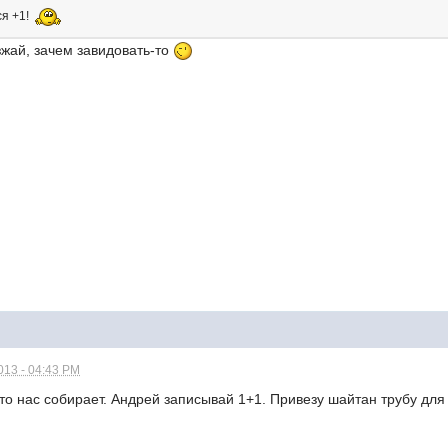
ся +1!
зжай, зачем завидовать-то
013 - 04:43 PM
 то нас собирает. Андрей записывай 1+1. Привезу шайтан трубу для