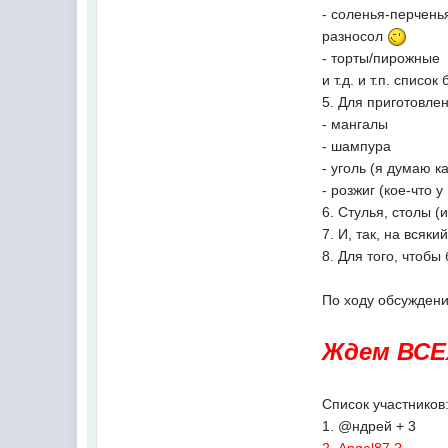
- соленья-перчень
разносол
- торты/пирожные
и т.д. и т.п. списо
5. Для приготовле
- мангалы
- шампура
- уголь (я думаю
- розжиг (кое-что 
6. Стулья, столы 
7. И, так, на всяк
8. Для того, чтоб
По ходу обсуждени
Ждем ВСЕХ
Список участников
1. @ндрей + 3