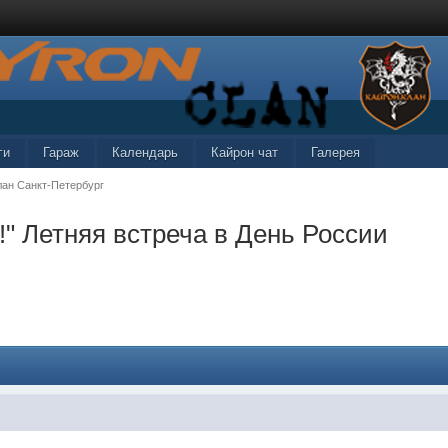
ги
Гараж
Календарь
Кайрон чат
Галерея
лан Санкт-Петербург
!" Летняя встреча в День России