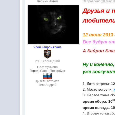
Черный Ангел
Отправлено
30 May 2
Друзья и 
любители
12 июня 2013
Все будут от
Член Кайрон клана
А Кайрон Кл
2903 сообщений
Ну и конечно
Пол:
Мужчина
Город:
Санкт-Петербург
уже соскучил
дизель автомат
1. Дата встречи:
12
Имя:Андрей
2. Место встречи:
3. Первое точка сб
0
время сбора: 10
время выезда: 1
4. Вторая точка сб