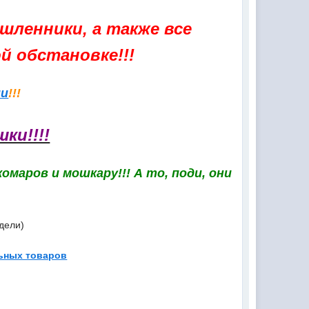
шленники, а также все
 обстановке!!!
ии
!!!
ки!!!!
омаров и мошкару!!! А то, поди, они
дели)
льных товаров