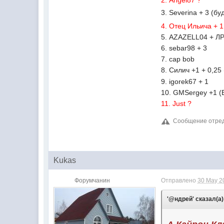
2. Angel87 ?
3. Severina + 3 (
4. Отец Ильича + 1
5. AZAZELL04 + Л
6. sebar98 + 3
7. cap bob
8. Силич +1 + 0,25 
9. igorek67 + 1
10. GMSergey +1 (
11. Just ?
Сообщение отреда
Kukas
Форумчанин
Отправлено
30 May 2
'@ндрей' сказал(а)