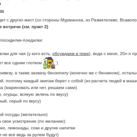
0
30
едет с других мест (со стороны Мурманска, из Разметелево, Всаволож
 встречи (см. пункт 2)
 посиделки-поедалки:
лки для чая (у кого есть,
обсуждаем в теме
), вода с меня, 20л я 
ет все одним глотком
)
привезу, а также захвачу бензопилу (конечно же с бензином), оста
ий, поэтому каждый экипаж берет с собой (из расчета людей в маши
а (мариновать или нет, решаем сами)
 огурцы, всякую зелень по вкусу)
ный, серый по вкусу)
ой посуды (желательно)
а свое усмотрение (по желанию):
око, лимонады, соки и другие напитки
ки не все ведь за рулем будут)