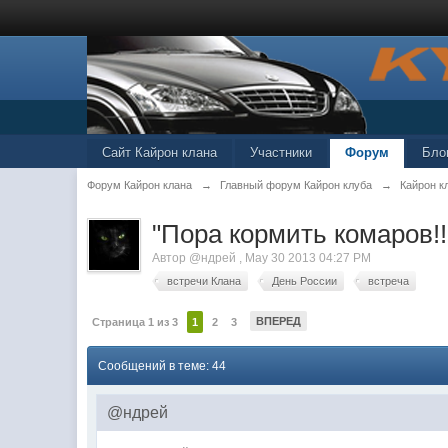
Сайт Кайрон клана
Участники
Форум
Бло
Форум Кайрон клана
→
Главный форум Кайрон клуба
→
Кайрон к
"Пора кормить комаров!!
Автор
@ндрей
,
May 30 2013 04:27 PM
встречи Клана
День России
встреча
ВПЕРЕД
Страница 1 из 3
1
2
3
Сообщений в теме: 44
@ндрей