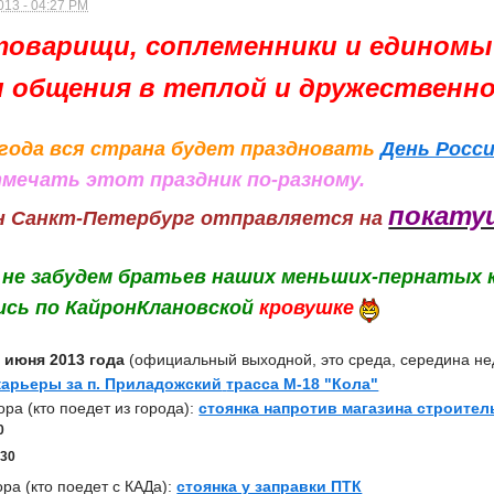
013 - 04:27 PM
товарищи, соплеменники и единомы
 общения в теплой и дружественной
 года вся страна будет праздновать
День Росс
мечать этот праздник по-разному.
покатуш
ан Санкт-Петербург отправляется на
, не забудем братьев наших меньших-пернатых к
ись по КайронКлановской
кровушке
 июня 2013 года
(официальный выходной, это среда, середина не
карьеры за п. Приладожский
трасса М-18 "Кола"
ора (кто поедет из города):
стоянка напротив магазина строите
0
30
0
ора (кто поедет с КАДа):
стоянка у заправки ПТК