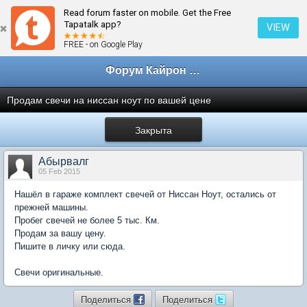
Read forum faster on mobile. Get the Free
← Покупка, продажа, объявления по маркам не Ssang Yong
Tapatalk app?
VIEW
FREE - on Google Play
Форум Кайрон клана
Продам свечи на ниссан ноут по вашей цене
Закрыта
Абырвалг
05 Feb 2015
Нашёл в гараже комплект свечей от Ниссан Ноут, остались от
прежней машины.
Пробег свечей не более 5 тыс. Км.
Продам за вашу цену.
Пишите в личку или сюда.
Свечи оригинальные.
Поделиться
Поделиться