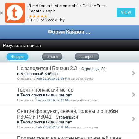
Read forum faster on mobile. Get the Free
Tapatalk app?
VIEW
FREE - on Google Play
Форум Кайрон клана
Результаты поиска
Форум
Блоги
Галерея
Не заводится ! Бензин 2.3
Страницы: 31
в Бензиновый Кайрон
Отправлено
Feb 21 2010 01:48 PM
автор sergeyko
Троит япончиский мотор
в Техобслуживание и ремонт
Отправлено
Dec 29 2016 07:47 AM
автор Aleksandrva
Снятие форсунки, свечей, головы и ошибки
P3040 и P3041
Страницы: 4
в Техобслуживание и ремонт
Отправлено
Feb 20 2012 09:10 AM
автор холмогорец
Продам свечи на ниссан ноут по вашей цене