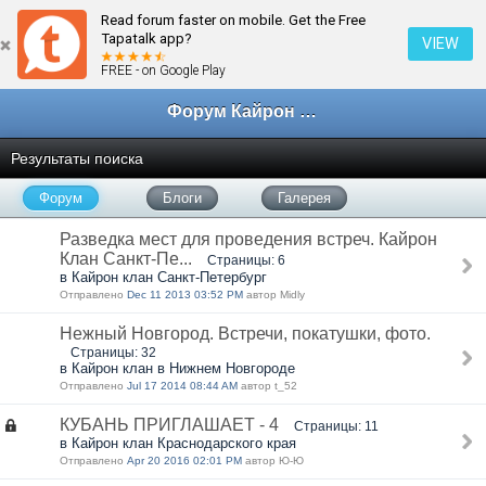
Read forum faster on mobile. Get the Free
Tapatalk app?
VIEW
FREE - on Google Play
Форум Кайрон клана
Результаты поиска
Форум
Блоги
Галерея
Разведка мест для проведения встреч. Кайрон
Клан Санкт-Пе...
Страницы: 6
в Кайрон клан Санкт-Петербург
Отправлено
Dec 11 2013 03:52 PM
автор Midly
Нежный Новгород. Встречи, покатушки, фото.
Страницы: 32
в Кайрон клан в Нижнем Новгороде
Отправлено
Jul 17 2014 08:44 AM
автор t_52
КУБАНЬ ПРИГЛАШАЕТ - 4
Страницы: 11
в Кайрон клан Краснодарского края
Отправлено
Apr 20 2016 02:01 PM
автор Ю-Ю