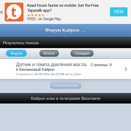
Read forum faster on mobile. Get the Free
Tapatalk app?
VIEW
FREE - on Google Play
Форум Кайрон клана
Результаты поиска
Форум
Блоги
Галерея
Датчик и лампа давления масла
Страницы: 9
в Бензиновый Кайрон
Отправлено
Jul 05 2011 04:25 PM
автор glider
Полная версия
Кайрон клан в телеграмм
Вконтакте