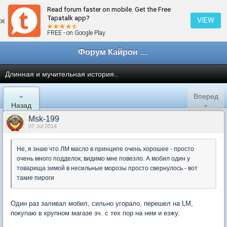
Read forum faster on mobile. Get the Free
← Техобслуживание и ремонт
Tapatalk app?
VIEW
FREE - on Google Play
Форум Кайрон клана
Длинная и мучительная история..
«
Вперед
Назад
»
Msk-199
07 Jul 2014
Не, я знаю что ЛМ масло в принципе очень хорошее - просто
очень много подделок, видимо мне повезло. А мобил один у
товарища зимой в несильные морозы просто свернулось - вот
такие пироги
Один раз заливал мобил, сильно угорало, перешел на LM,
покупаю в крупном магазе зч. с тех пор на нем и езжу.